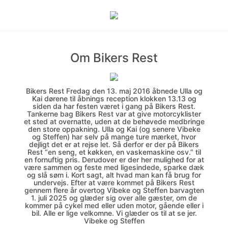
Om Bikers Rest
Bikers Rest Fredag den 13. maj 2016 åbnede Ulla og
Kai dørene til åbnings reception klokken 13.13 og
siden da har festen været i gang på Bikers Rest.
Tankerne bag Bikers Rest var at give motorcyklister
et sted at overnatte, uden at de behøvede medbringe
den store oppakning. Ulla og Kai (og senere Vibeke
og Steffen) har selv på mange ture mærket, hvor
dejligt det er at rejse let. Så derfor er der på Bikers
Rest “en seng, et køkken, en vaskemaskine osv.” til
en fornuftig pris. Derudover er der her mulighed for at
være sammen og feste med ligesindede, sparke dæk
og slå søm i. Kort sagt, alt hvad man kan få brug for
undervejs. Efter at være kommet på Bikers Rest
gennem flere år overtog Vibeke og Steffen barvagten
1. juli 2025 og glæder sig over alle gæster, om de
kommer på cykel med eller uden motor, gående eller i
bil. Alle er lige velkomne. Vi glæder os til at se jer.
Vibeke og Steffen